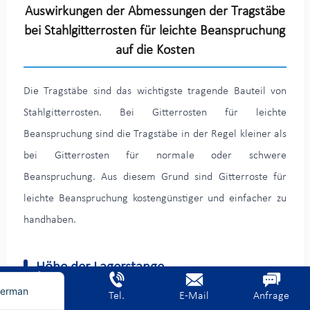
Auswirkungen der Abmessungen der Tragstäbe
bei Stahlgitterrosten für leichte Beanspruchung
auf die Kosten
Die Tragstäbe sind das wichtigste tragende Bauteil von
Stahlgitterrosten. Bei Gitterrosten für leichte
Beanspruchung sind die Tragstäbe in der Regel kleiner als
bei Gitterrosten für normale oder schwere
Beanspruchung. Aus diesem Grund sind Gitterroste für
leichte Beanspruchung kostengünstiger und einfacher zu
rench
handhaben.
ietnamese
rabic
Höhe der Lagerstange
nglish
erman
Startseite
Tel.
E-Mail
Anfrage
Die Höhe des Tragstabs beeinflusst die Biegefestigkeit. Ein