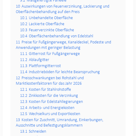
9.2
Maßgefertigte Paneele
10
Auswirkungen von Feuerverzinkung, Lackierung und
Oberflächenbehandlung auf den Preis
10.1
Unbehandelte Oberfläche
10.2
Lackierte Oberfläche
10.3
Feuerverzinkte Oberfläche
10.4
Oberflächenbehandlung von Edelstahl
11
Preise für Fußgängerwege, Kanaldeckel, Podeste und
Anwendungen mit geringer Belastung
11.1
Gitterrost für Fußgängerwege
11.2
Ablaufgitter
11.3
Plattformgitterrost
11.4
Industrieböden für leichte Beanspruchung
12
Preisschwankungen bei Rohstahl und
Marktkostenfaktoren für das Jahr 2026
12.1
Kosten für Stahlrohstoffe
12.2
Zinkkosten für die Verzinkung
12.3
Kosten für Edelstahllegierungen
12.4
Arbeits- und Energiekosten
12.5
Wechselkurs und Exportkosten
13
Kosten für Zuschnitt, Umrandung, Einkerbungen,
Ausschnitte und Befestigungsklammern
13.1
Schneiden