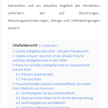
betrachten und ein aktuelles Angebot des Herstellers
anfordern, das auf Zeichnungen,
Belastungsanforderungen, Menge und Lieferbedingungen
basiert.
Inhaltsübersicht
Ausblenden
1
Leichte Stahlgitterroste 2026 – Aktuelle Preisübersicht
2
Direkte Antwort: Wie hoch ist der aktuelle Preis für
Leichtbau-Stahlgitterroste im Jahr 2026?
3
Preise für Leichtbau-Stahlgitterroste pro Quadratmeter
und pro Stück
3.1
Preis pro Quadratmeter
3.2
Preis pro Stück
4
Preisunterschiede zwischen Kohlenstoffstahl, verzinktem
Stahl, Edelstahl und Aluminium
4.1
Leichtlastgitterrost aus Kohlenstoffstahl
4.2
Feuerverzinktes Gitterrost für leichte Beanspruchung
4.3
Leichtlastgitterrost aus Edelstahl
4.4
Leichtbau-Gitterrost aus Aluminium