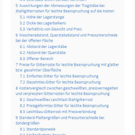
5
Auswirkungen der Abmessungen der Tragstäbe bei
Stahlgitterrosten für leichte Beanspruchung auf die Kosten
5.1
Höhe der Lagerstange
5.2
Dicke des Lagerbalkens
5.3
Verhältnis von Gewicht und Preis
6
Maschenabstand, Querstababstand und Preisunterschiede
bei der offenen Fläche
6.1
Abstand der Lagerstäbe
6.2
Abstand der Querstäbe
6.3
Offener Bereich
7
Preise für Gitterroste für leichte Beanspruchung mit glatter
bzw. gezahnter Oberfläche
7.1
Einfaches Gitter für leichte Beanspruchung
7.2
Gezahntes Gitter für leichte Beanspruchung
8
Kostenvergleich zwischen geschweißten, pressverriegelten
und verpressten Gitterrosten für leichte Beanspruchung
8.1
Geschweißtes Leichtlast-Stahlgitterrost
8.2
Pressgeformtes Gitter für leichte Beanspruchung
8.3
Leichtbau-Gitterrost mit Pressverbindung
9
Standard-Plattengrößen und Preisunterschiede bei
Sondergrößen
9.1
Standardpaneele