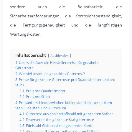
sondern auch die Belastbarkeit, die
Sicherheitsanforderungen, die Korrosionsbeständigkeit,
die Fertigungsgenauigkeit und die langfristigen
Wartungskosten.
Inhaltsübersicht
Ausblenden
1
Übersicht über die Herstellerpreise für gezahnte
Gitterroste
2
Wie viel kostet ein gezacktes Gitterrost?
3
Preise für gezahnte Gitterroste pro Quadratmeter und pro
Stück
3.1
Preis pro Quadratmeter
3.2
Preis pro Stück
4
Preisunterschiede zwischen Kohlenstoffstahl, verzinktem
Stahl, Edelstahl und Aluminium
4.1
Gitterrost aus Kohlenstoffstahl mit gezahnten Stäben
4.2
Feuerverzinkte, gezahnte Stabgitterroste
4.3
Edelstahl-Gitterrost mit gezahnter Kante
4.4
Aluminium-Gitterrost mit gezahnten Stäben