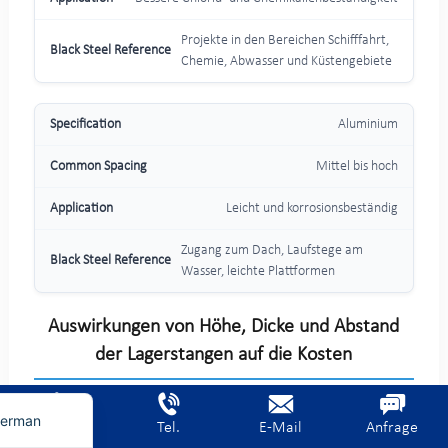
Projekte in den Bereichen Schifffahrt,
Chemie, Abwasser und Küstengebiete
Aluminium
Mittel bis hoch
Leicht und korrosionsbeständig
Zugang zum Dach, Laufstege am
Wasser, leichte Plattformen
rench
ietnamese
Auswirkungen von Höhe, Dicke und Abstand
der Lagerstangen auf die Kosten
rabic
nglish
Die Tragstange ist das wichtigste tragende Bauteil von
erman
Startseite
Tel.
E-Mail
Anfrage
gezahnten Stabgittern. Ihre Höhe, Dicke und der Abstand