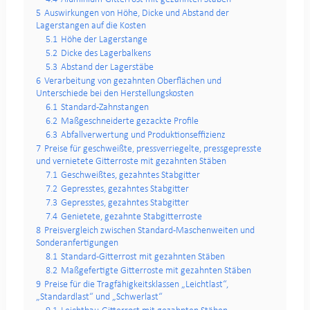
5
Auswirkungen von Höhe, Dicke und Abstand der
Lagerstangen auf die Kosten
5.1
Höhe der Lagerstange
5.2
Dicke des Lagerbalkens
5.3
Abstand der Lagerstäbe
6
Verarbeitung von gezahnten Oberflächen und
Unterschiede bei den Herstellungskosten
6.1
Standard-Zahnstangen
6.2
Maßgeschneiderte gezackte Profile
6.3
Abfallverwertung und Produktionseffizienz
7
Preise für geschweißte, pressverriegelte, pressgepresste
und vernietete Gitterroste mit gezahnten Stäben
7.1
Geschweißtes, gezahntes Stabgitter
7.2
Gepresstes, gezahntes Stabgitter
7.3
Gepresstes, gezahntes Stabgitter
7.4
Genietete, gezahnte Stabgitterroste
8
Preisvergleich zwischen Standard-Maschenweiten und
Sonderanfertigungen
8.1
Standard-Gitterrost mit gezahnten Stäben
8.2
Maßgefertigte Gitterroste mit gezahnten Stäben
9
Preise für die Tragfähigkeitsklassen „Leichtlast“,
„Standardlast“ und „Schwerlast“