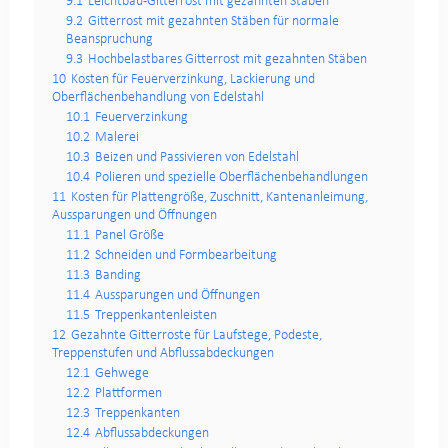
9.1
Leichtbau-Gitterrost mit gezahnten Stäben
9.2
Gitterrost mit gezahnten Stäben für normale
Beanspruchung
9.3
Hochbelastbares Gitterrost mit gezahnten Stäben
10
Kosten für Feuerverzinkung, Lackierung und
Oberflächenbehandlung von Edelstahl
10.1
Feuerverzinkung
10.2
Malerei
10.3
Beizen und Passivieren von Edelstahl
10.4
Polieren und spezielle Oberflächenbehandlungen
11
Kosten für Plattengröße, Zuschnitt, Kantenanleimung,
Aussparungen und Öffnungen
11.1
Panel Größe
11.2
Schneiden und Formbearbeitung
11.3
Banding
11.4
Aussparungen und Öffnungen
11.5
Treppenkantenleisten
12
Gezahnte Gitterroste für Laufstege, Podeste,
Treppenstufen und Abflussabdeckungen
12.1
Gehwege
12.2
Plattformen
12.3
Treppenkanten
12.4
Abflussabdeckungen