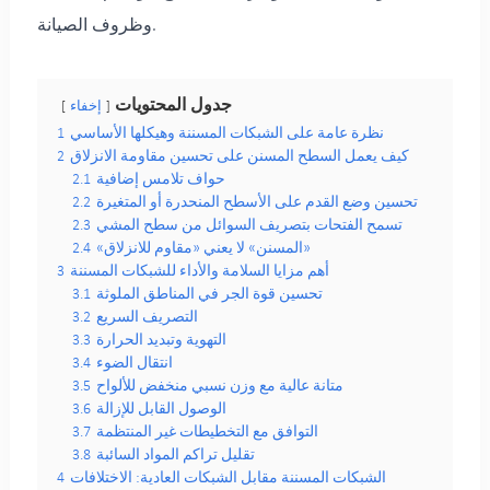
وظروف الصيانة.
جدول المحتويات
إخفاء
نظرة عامة على الشبكات المسننة وهيكلها الأساسي
1
كيف يعمل السطح المسنن على تحسين مقاومة الانزلاق
2
حواف تلامس إضافية
2.1
تحسين وضع القدم على الأسطح المنحدرة أو المتغيرة
2.2
تسمح الفتحات بتصريف السوائل من سطح المشي
2.3
«المسنن» لا يعني «مقاوم للانزلاق»
2.4
أهم مزايا السلامة والأداء للشبكات المسننة
3
تحسين قوة الجر في المناطق الملوثة
3.1
التصريف السريع
3.2
التهوية وتبديد الحرارة
3.3
انتقال الضوء
3.4
متانة عالية مع وزن نسبي منخفض للألواح
3.5
الوصول القابل للإزالة
3.6
التوافق مع التخطيطات غير المنتظمة
3.7
تقليل تراكم المواد السائبة
3.8
الشبكات المسننة مقابل الشبكات العادية: الاختلافات
4