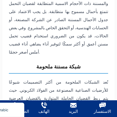
والمسننة ذات الأحجام الاسمية المتطابقة لقضبان التحمل
تتمتع بأحمال مسموح بها متطابقة. بل يجب الاعتماد على
جدول الأحمال المسننة الصادر عن الشركة المصنعة، أو
الحسابات الهندسية، أو التحقق الخاص بالمشروع. وفي بعض
الحالات، قد يكون من الضروري استخدام قضيب تحمل
مسنن أعمق أو أكثر سمكًا لتوفير أداء يضاهي أداء قضيب
أملس أصغر حجمًا.
شبكة مسننة ملحومة
rench
تُعد الشبكات الملحومة من أكثر التصميمات شيوعًا
erman
للأرضيات الصناعية المصنوعة من الفولاذ الكربوني. حيث
ietnamese
يتم ربط القضبان الحاملة المتوازية بالقضبان العرضية
nglish
العمودية عن طريق اللحام بالمقاومة تحت تأثير الحرارة
rabic
الاستفسار
البريد
الهاتف
الصفحة الرئيسية
والضغط. وتنتج هذه العملية وصلات متكررة وصلبة، وتُعد