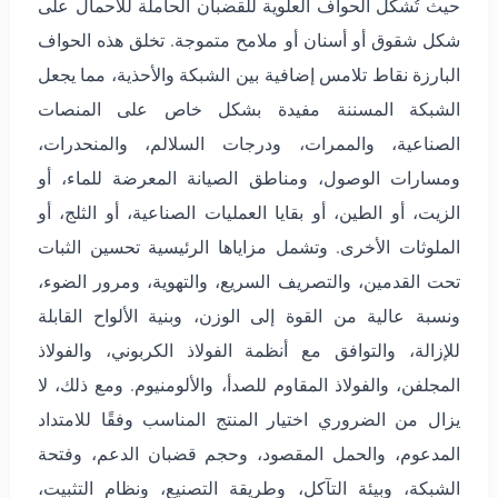
حيث تُشكَّل الحواف العلوية للقضبان الحاملة للأحمال على
شكل شقوق أو أسنان أو ملامح متموجة. تخلق هذه الحواف
البارزة نقاط تلامس إضافية بين الشبكة والأحذية، مما يجعل
الشبكة المسننة مفيدة بشكل خاص على المنصات
الصناعية، والممرات، ودرجات السلالم، والمنحدرات،
ومسارات الوصول، ومناطق الصيانة المعرضة للماء، أو
الزيت، أو الطين، أو بقايا العمليات الصناعية، أو الثلج، أو
الملوثات الأخرى. وتشمل مزاياها الرئيسية تحسين الثبات
تحت القدمين، والتصريف السريع، والتهوية، ومرور الضوء،
ونسبة عالية من القوة إلى الوزن، وبنية الألواح القابلة
للإزالة، والتوافق مع أنظمة الفولاذ الكربوني، والفولاذ
المجلفن، والفولاذ المقاوم للصدأ، والألومنيوم. ومع ذلك، لا
يزال من الضروري اختيار المنتج المناسب وفقًا للامتداد
المدعوم، والحمل المقصود، وحجم قضبان الدعم، وفتحة
الشبكة، وبيئة التآكل، وطريقة التصنيع، ونظام التثبيت،