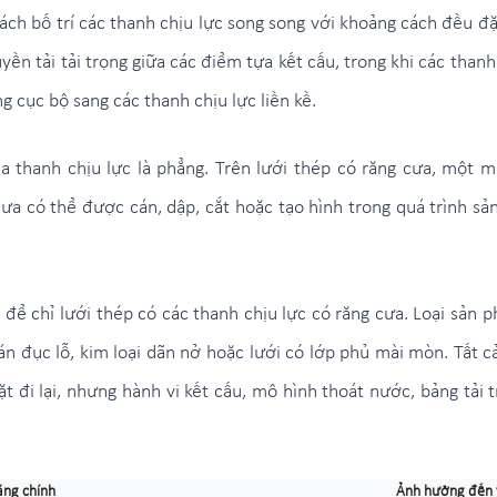
ch bố trí các thanh chịu lực song song với khoảng cách đều đ
yền tải tải trọng giữa các điểm tựa kết cấu, trong khi các tha
g cục bộ sang các thanh chịu lực liền kề.
a thanh chịu lực là phẳng. Trên lưới thép có răng cưa, một m
a có thể được cán, dập, cắt hoặc tạo hình trong quá trình sản 
 để chỉ lưới thép có các thanh chịu lực có răng cưa. Loại sản
án đục lỗ, kim loại dãn nở hoặc lưới có lớp phủ mài mòn. Tất
 đi lại, nhưng hành vi kết cấu, mô hình thoát nước, bảng tải tr
ng chính
Ảnh hưởng đến v