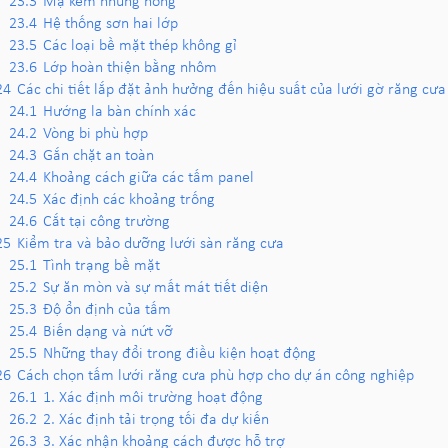
23.3
Mạ kẽm nhúng nóng
23.4
Hệ thống sơn hai lớp
23.5
Các loại bề mặt thép không gỉ
23.6
Lớp hoàn thiện bằng nhôm
24
Các chi tiết lắp đặt ảnh hưởng đến hiệu suất của lưới gờ răng cưa
24.1
Hướng la bàn chính xác
24.2
Vòng bi phù hợp
24.3
Gắn chặt an toàn
24.4
Khoảng cách giữa các tấm panel
24.5
Xác định các khoảng trống
24.6
Cắt tại công trường
25
Kiểm tra và bảo dưỡng lưới sàn răng cưa
25.1
Tình trạng bề mặt
25.2
Sự ăn mòn và sự mất mát tiết diện
25.3
Độ ổn định của tấm
25.4
Biến dạng và nứt vỡ
25.5
Những thay đổi trong điều kiện hoạt động
26
Cách chọn tấm lưới răng cưa phù hợp cho dự án công nghiệp
26.1
1. Xác định môi trường hoạt động
26.2
2. Xác định tải trọng tối đa dự kiến
26.3
3. Xác nhận khoảng cách được hỗ trợ