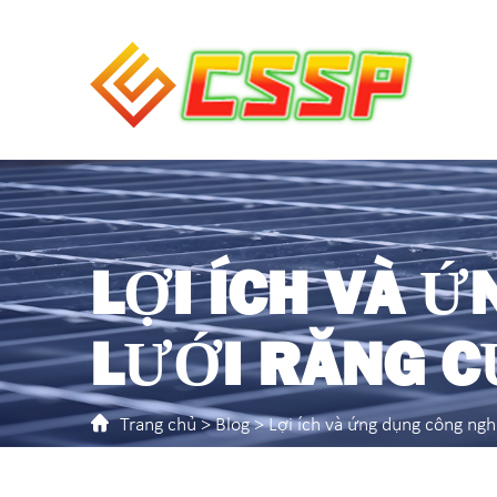
LỢI ÍCH VÀ 
LƯỚI RĂNG C
Trang chủ
>
Blog
> Lợi ích và ứng dụng công ngh