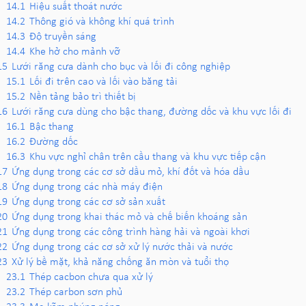
14.1
Hiệu suất thoát nước
14.2
Thông gió và không khí quá trình
14.3
Độ truyền sáng
14.4
Khe hở cho mảnh vỡ
15
Lưới răng cưa dành cho bục và lối đi công nghiệp
15.1
Lối đi trên cao và lối vào băng tải
15.2
Nền tảng bảo trì thiết bị
16
Lưới răng cưa dùng cho bậc thang, đường dốc và khu vực lối đi
16.1
Bậc thang
16.2
Đường dốc
16.3
Khu vực nghỉ chân trên cầu thang và khu vực tiếp cận
17
Ứng dụng trong các cơ sở dầu mỏ, khí đốt và hóa dầu
18
Ứng dụng trong các nhà máy điện
19
Ứng dụng trong các cơ sở sản xuất
20
Ứng dụng trong khai thác mỏ và chế biến khoáng sản
21
Ứng dụng trong các công trình hàng hải và ngoài khơi
22
Ứng dụng trong các cơ sở xử lý nước thải và nước
23
Xử lý bề mặt, khả năng chống ăn mòn và tuổi thọ
23.1
Thép cacbon chưa qua xử lý
23.2
Thép carbon sơn phủ