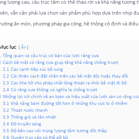
ọng lượng cao, cấu trúc tấm có thể tháo rời và khả năng tương 
ên, vẫn cần phải lựa chọn sản phẩm phù hợp dựa trên nhịp đượ
 trường ăn mòn, phương pháp gia công, hệ thống cố định và điều 
Mục lục
Ẩn
1
Tổng quan và cấu trúc cơ bản của lưới răng cưa
2
Cách bề mặt có răng cưa giúp tăng khả năng chống trượt
2.1
Các cạnh tiếp xúc bổ sung
2.2
Cải thiện cách đặt chân trên các bề mặt dốc hoặc thay đổi
2.3
Các khe hở cho phép chất lỏng thoát ra khỏi bề mặt đi bộ
2.4
Có răng cưa không có nghĩa là chống trượt
3
Những lợi ích chính về an toàn và hiệu suất của lưới sàn có răng cư
3.1
Khả năng bám đường tốt hơn ở những khu vực bị ô nhiễm
3.2
Thoát nước nhanh
3.3
Thông gió và tản nhiệt
3.4
Độ truyền sáng
3.5
Độ bền cao với trọng lượng tấm tương đối thấp
3.6
Quyền truy cập có thể gỡ bỏ