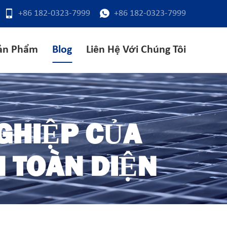
+86 182-0323-7999
+86 182-0323-7999
ản Phẩm
Blog
Liên Hệ Với Chúng Tôi
GHIỆP CỦA
 TOÀN DIỆN