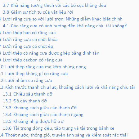
3.7
Khả năng tương thích với các bố cục không đều
3.8
Giảm sự tích tụ của vật liệu rời
4
Lưới răng cưa so với lưới trơn: Những điểm khác biệt chính
4.1
Các răng cưa có ảnh hưởng đến khả năng chịu tải không?
5
Lưới thép hàn có răng cưa
6
Lưới răng cưa có chốt khóa
7
Lưới răng cưa có chốt ép
8
Lưới thép có răng cưa được ghép bằng đinh tán
9
Lưới thép cacbon có răng cưa
10
Lưới thép răng cưa mạ kẽm nhúng nóng
11
Lưới thép không gỉ có răng cưa
12
Lưới nhôm có răng cưa
13
Kích thước thanh chịu lực, khoảng cách lưới và khả năng chịu tải
13.1
Chiều sâu thanh đỡ
13.2
Độ dày thanh đỡ
13.3
Khoảng cách giữa các thanh đỡ
13.4
Khoảng cách giữa các thanh ngang
13.5
Khoảng nhịp được hỗ trợ
13.6
Tải trọng đồng đều, tập trung và tải trọng bánh xe
14
Thoát nước, thông gió, truyền ánh sáng và kiểm soát rác thải