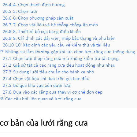
26.4
4. Chọn thanh định hướng
26.5
5. Chọn lưới
26.6
6. Chọn phương pháp sản xuất
26.7
7. Chọn vật liệu và hệ thống chống ăn mòn
26.8
8. Thiết kế bố cục bảng điều khiển
26.9
9. Chỉ định các dải viền, mép bậc thang và phụ kiện
26.10
10. Xác định các yêu cầu về kiểm thử và tài liệu
27
Những sai lầm thường gặp khi lựa chọn lưới răng cưa thông dụng
27.1
Chọn lưới thép răng cưa mà không kiểm tra tải trọng
27.2
Giả sử tất cả các răng cưa đều hoạt động như nhau
27.3
Sử dụng lưới tiêu chuẩn cho bánh xe nhỏ
27.4
Chọn vật liệu chỉ dựa trên giá ban đầu
27.5
Bỏ qua khu vực bên dưới lưới
27.6
Dựa vào các răng cưa thay vì cơ chế dọn dẹp
28
Các câu hỏi liên quan về lưới răng cưa
cơ bản của lưới răng cưa