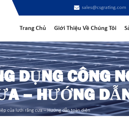
sales@csgrating.com
Trang Chủ
Giới Thiệu Về Chúng Tôi
S
ỨNG DỤNG CÔNG N
ƯA – HƯỚNG DẪN
iệp của lưới răng cưa – Hướng dẫn toàn diện