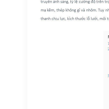
truyền ánh sáng, tỷ lệ cường độ trên tr
mạ kẽm, thép không gỉ và nhôm. Tuy nhi
thanh chịu lực, kích thước lỗ lưới, môi