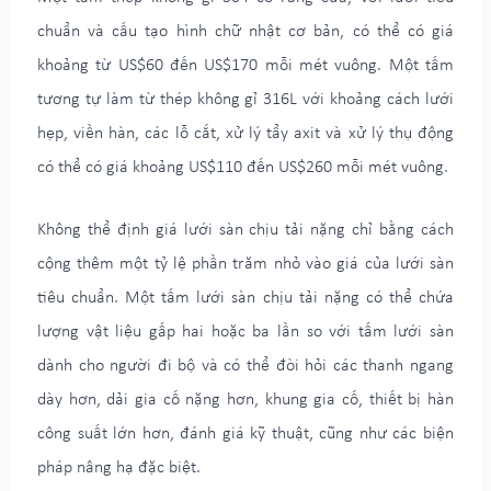
chuẩn và cấu tạo hình chữ nhật cơ bản, có thể có giá
khoảng từ US$60 đến US$170 mỗi mét vuông. Một tấm
tương tự làm từ thép không gỉ 316L với khoảng cách lưới
hẹp, viền hàn, các lỗ cắt, xử lý tẩy axit và xử lý thụ động
có thể có giá khoảng US$110 đến US$260 mỗi mét vuông.
Không thể định giá lưới sàn chịu tải nặng chỉ bằng cách
cộng thêm một tỷ lệ phần trăm nhỏ vào giá của lưới sàn
tiêu chuẩn. Một tấm lưới sàn chịu tải nặng có thể chứa
lượng vật liệu gấp hai hoặc ba lần so với tấm lưới sàn
dành cho người đi bộ và có thể đòi hỏi các thanh ngang
dày hơn, dải gia cố nặng hơn, khung gia cố, thiết bị hàn
công suất lớn hơn, đánh giá kỹ thuật, cũng như các biện
pháp nâng hạ đặc biệt.