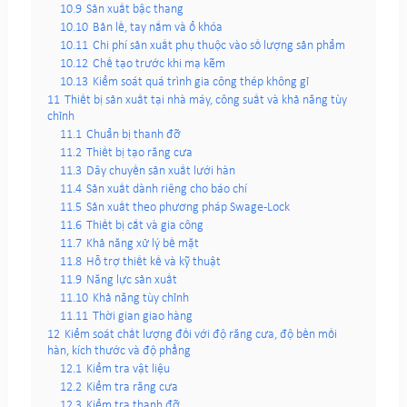
10.9
Sản xuất bậc thang
10.10
Bản lề, tay nắm và ổ khóa
10.11
Chi phí sản xuất phụ thuộc vào số lượng sản phẩm
10.12
Chế tạo trước khi mạ kẽm
10.13
Kiểm soát quá trình gia công thép không gỉ
11
Thiết bị sản xuất tại nhà máy, công suất và khả năng tùy
chỉnh
11.1
Chuẩn bị thanh đỡ
11.2
Thiết bị tạo răng cưa
11.3
Dây chuyền sản xuất lưới hàn
11.4
Sản xuất dành riêng cho báo chí
11.5
Sản xuất theo phương pháp Swage-Lock
11.6
Thiết bị cắt và gia công
11.7
Khả năng xử lý bề mặt
11.8
Hỗ trợ thiết kế và kỹ thuật
11.9
Năng lực sản xuất
11.10
Khả năng tùy chỉnh
11.11
Thời gian giao hàng
12
Kiểm soát chất lượng đối với độ răng cưa, độ bền mối
hàn, kích thước và độ phẳng
12.1
Kiểm tra vật liệu
12.2
Kiểm tra răng cưa
12.3
Kiểm tra thanh đỡ