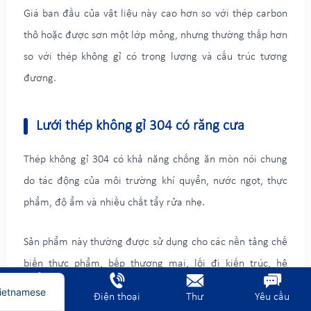
Giá ban đầu của vật liệu này cao hơn so với thép carbon
thô hoặc được sơn một lớp mỏng, nhưng thường thấp hơn
so với thép không gỉ có trọng lượng và cấu trúc tương
đương.
Lưới thép không gỉ 304 có răng cưa
Thép không gỉ 304 có khả năng chống ăn mòn nói chung
do tác động của môi trường khí quyển, nước ngọt, thực
rench
phẩm, độ ẩm và nhiều chất tẩy rửa nhẹ.
erman
Sản phẩm này thường được sử dụng cho các nền tảng chế
rabic
biến thực phẩm, bếp thương mại, lối đi kiến trúc, hệ
nglish
thống thoát nước ngọt, sản xuất sạch và các khu vực ẩm
ietnamese
Trang chủ
Điện thoại
Thư
Yêu cầu
ướt trong nhà.