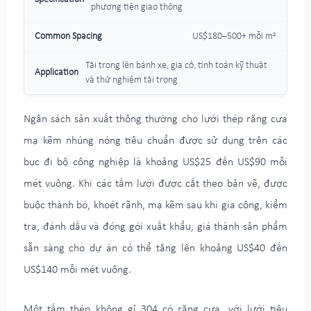
phương tiện giao thông
US$180–500+ mỗi m²
Tải trọng lên bánh xe, gia cố, tính toán kỹ thuật
và thử nghiệm tải trọng
Ngân sách sản xuất thông thường cho lưới thép răng cưa
mạ kẽm nhúng nóng tiêu chuẩn được sử dụng trên các
bục đi bộ công nghiệp là khoảng US$25 đến US$90 mỗi
mét vuông. Khi các tấm lưới được cắt theo bản vẽ, được
buộc thành bó, khoét rãnh, mạ kẽm sau khi gia công, kiểm
tra, đánh dấu và đóng gói xuất khẩu, giá thành sản phẩm
sẵn sàng cho dự án có thể tăng lên khoảng US$40 đến
US$140 mỗi mét vuông.
Một tấm thép không gỉ 304 có răng cưa, với lưới tiêu