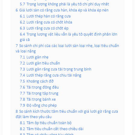
5.7
Trọng lượng không phải là yếu tố chi phí duy nhất
6
Giá lưới sàn có răng cưa hàn, khóa ép và khóa ép nén
6.1
Lưới thép hàn có răng cưa
6.2
Lưới răng cưa có chốt khóa
6.3
Lưới răng cưa có chốt ép
6.4
Trọng lượng vật liệu vẫn là yếu tố quyết định phần lớn
giá cả
7
So sánh chi phí của các loại lưới sàn loại nhẹ, loại tiêu chuẩn
và loại nặng
7.1
Lưới gân nhẹ
7.2
Lưới gân tiêu chuẩn
7.3
Lưới gân răng cưa tải trọng trung bình
7.4
Lưới thép răng cưa chịu tải nặng
7.5
Khoảng cách đỡ
7.6
Tải trọng đồng đều
7.7
Tải trọng tập trung
7.8
Tải trọng bánh xe
7.9
Độ võng cho phép
8
So sánh kích thước tấm tiêu chuẩn với giá lưới gờ răng cưa
đặt làm theo yêu cầu
8.1
Tấm ốp tiêu chuẩn toàn bộ
8.2
Tấm tiêu chuẩn cắt theo chiều dài