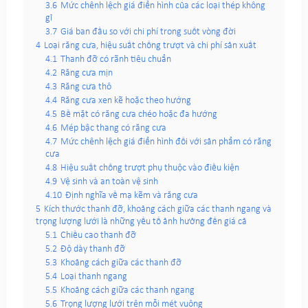
3.6
Mức chênh lệch giá điển hình của các loại thép không
gỉ
3.7
Giá ban đầu so với chi phí trong suốt vòng đời
4
Loại răng cưa, hiệu suất chống trượt và chi phí sản xuất
4.1
Thanh đỡ có rãnh tiêu chuẩn
4.2
Răng cưa mịn
4.3
Răng cưa thô
4.4
Răng cưa xen kẽ hoặc theo hướng
4.5
Bề mặt có răng cưa chéo hoặc đa hướng
4.6
Mép bậc thang có răng cưa
4.7
Mức chênh lệch giá điển hình đối với sản phẩm có răng
cưa
4.8
Hiệu suất chống trượt phụ thuộc vào điều kiện
4.9
Vệ sinh và an toàn vệ sinh
4.10
Định nghĩa về mạ kẽm và răng cưa
5
Kích thước thanh đỡ, khoảng cách giữa các thanh ngang và
trọng lượng lưới là những yếu tố ảnh hưởng đến giá cả
5.1
Chiều cao thanh đỡ
5.2
Độ dày thanh đỡ
5.3
Khoảng cách giữa các thanh đỡ
5.4
Loại thanh ngang
5.5
Khoảng cách giữa các thanh ngang
5.6
Trọng lượng lưới trên mỗi mét vuông