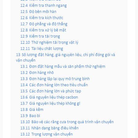
12.4
Kiểm tra thanh ngang
12.5
Độ bền mối hàn
12.6
Kiểm tra kích thước
12.7
Độ phẳng và độ thẳng
12.8
Kiểm tra xử lý bề mặt
12.9
Kiểm tra tải trọng
12.10
Thử nghiệm tải trọng vật lý
12.11
Tài liệu chất lượng
13
Số lượng đặt hàng, giá nguyên liệu, chi phí đóng gói và
vận chuyển
13.1
Đơn đặt hàng mẫu và sản phẩm thử nghiệm
13.2
Đơn hàng nhỏ
13.3
Đơn hàng lặp lại quy mô trung bình
13.4
Các đơn hàng lớn theo tiêu chuẩn
13.5
Các đơn hàng lớn và phức tạp
13.6
Giá nguyên liệu thép cacbon
13.7
Giá nguyên liệu thép không gỉ
13.8
Giá kẽm
13.9
Bao bì
13.10
Bảo vệ các răng cưa trong quá trình vận chuyển
13.11
Nhận dạng bảng điều khiển
13.12
Trọng lượng vận chuyển