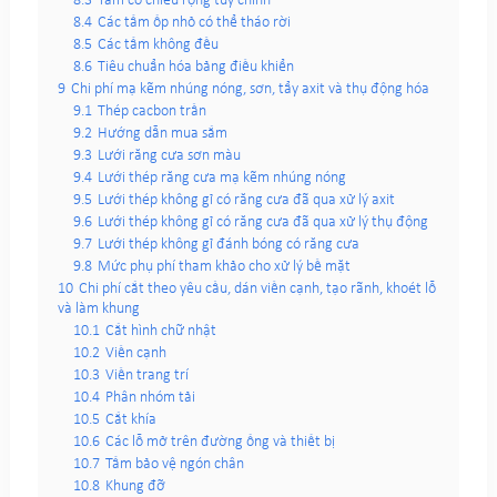
8.3
Tấm có chiều rộng tùy chỉnh
8.4
Các tấm ốp nhỏ có thể tháo rời
8.5
Các tấm không đều
8.6
Tiêu chuẩn hóa bảng điều khiển
9
Chi phí mạ kẽm nhúng nóng, sơn, tẩy axit và thụ động hóa
9.1
Thép cacbon trần
9.2
Hướng dẫn mua sắm
9.3
Lưới răng cưa sơn màu
9.4
Lưới thép răng cưa mạ kẽm nhúng nóng
9.5
Lưới thép không gỉ có răng cưa đã qua xử lý axit
9.6
Lưới thép không gỉ có răng cưa đã qua xử lý thụ động
9.7
Lưới thép không gỉ đánh bóng có răng cưa
9.8
Mức phụ phí tham khảo cho xử lý bề mặt
10
Chi phí cắt theo yêu cầu, dán viền cạnh, tạo rãnh, khoét lỗ
và làm khung
10.1
Cắt hình chữ nhật
10.2
Viền cạnh
10.3
Viền trang trí
10.4
Phân nhóm tải
10.5
Cắt khía
10.6
Các lỗ mở trên đường ống và thiết bị
10.7
Tấm bảo vệ ngón chân
10.8
Khung đỡ