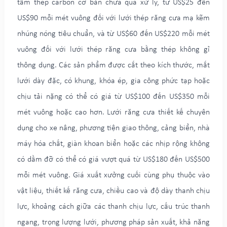
tấm thép carbon cơ bản chưa qua xử lý, từ US$25 đến
US$90 mỗi mét vuông đối với lưới thép răng cưa mạ kẽm
nhúng nóng tiêu chuẩn, và từ US$60 đến US$220 mỗi mét
vuông đối với lưới thép răng cưa bằng thép không gỉ
thông dụng. Các sản phẩm được cắt theo kích thước, mắt
lưới dày đặc, có khung, khóa ép, gia công phức tạp hoặc
chịu tải nặng có thể có giá từ US$100 đến US$350 mỗi
mét vuông hoặc cao hơn. Lưới răng cưa thiết kế chuyên
dụng cho xe nâng, phương tiện giao thông, cảng biển, nhà
máy hóa chất, giàn khoan biển hoặc các nhịp rộng không
có dầm đỡ có thể có giá vượt quá từ US$180 đến US$500
mỗi mét vuông. Giá xuất xưởng cuối cùng phụ thuộc vào
vật liệu, thiết kế răng cưa, chiều cao và độ dày thanh chịu
lực, khoảng cách giữa các thanh chịu lực, cấu trúc thanh
ngang, trọng lượng lưới, phương pháp sản xuất, khả năng