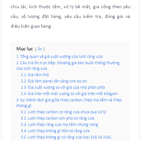
chịu tải, kích thước tấm, xử lý bề mặt, gia công theo yêu
cầu, số lượng đặt hàng, yêu cầu kiểm tra, đóng gói và
điều kiện giao hàng.
Mục lục
Ẩn
1
Tổng quan về giá xuất xưởng của lưới răng cưa
2
Câu trả lời trực tiếp: Khoảng giá bán buôn thông thường
của lưới răng cưa
2.1
Giá tấm thô
2.2
Giá tấm panel sẵn sàng cho dự án
2.3
Giá xuất xưởng so với giá của nhà phân phối
2.4
Giá trên mỗi mét vuông so với giá trên mỗi kilôgam
3
Sự chênh lệch giá giữa thép cacbon, thép mạ kẽm và thép
không gỉ
3.1
Lưới thép carbon có răng cưa chưa qua xử lý
3.2
Lưới thép carbon sơn phủ có răng cưa
3.3
Lưới thép răng cưa mạ kẽm nhúng nóng
3.4
Lưới thép không gỉ 304 có răng cưa
3.5
Lưới thép không gỉ có răng cưa loại 316 và 316L