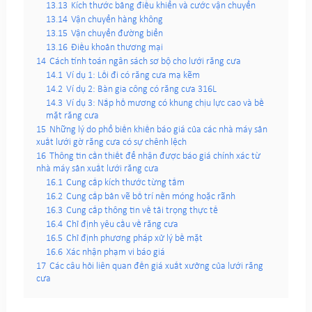
13.13
Kích thước bảng điều khiển và cước vận chuyển
13.14
Vận chuyển hàng không
13.15
Vận chuyển đường biển
13.16
Điều khoản thương mại
14
Cách tính toán ngân sách sơ bộ cho lưới răng cưa
14.1
Ví dụ 1: Lối đi có răng cưa mạ kẽm
14.2
Ví dụ 2: Bàn gia công có răng cưa 316L
14.3
Ví dụ 3: Nắp hố mương có khung chịu lực cao và bề
mặt răng cưa
15
Những lý do phổ biến khiến báo giá của các nhà máy sản
xuất lưới gờ răng cưa có sự chênh lệch
16
Thông tin cần thiết để nhận được báo giá chính xác từ
nhà máy sản xuất lưới răng cưa
16.1
Cung cấp kích thước từng tấm
16.2
Cung cấp bản vẽ bố trí nền móng hoặc rãnh
16.3
Cung cấp thông tin về tải trọng thực tế
16.4
Chỉ định yêu cầu về răng cưa
16.5
Chỉ định phương pháp xử lý bề mặt
16.6
Xác nhận phạm vi báo giá
17
Các câu hỏi liên quan đến giá xuất xưởng của lưới răng
cưa