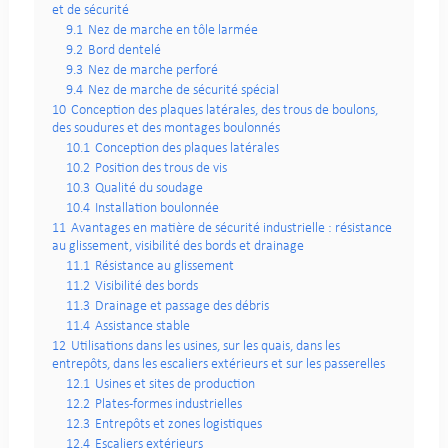
et de sécurité
9.1
Nez de marche en tôle larmée
9.2
Bord dentelé
9.3
Nez de marche perforé
9.4
Nez de marche de sécurité spécial
10
Conception des plaques latérales, des trous de boulons,
des soudures et des montages boulonnés
10.1
Conception des plaques latérales
10.2
Position des trous de vis
10.3
Qualité du soudage
10.4
Installation boulonnée
11
Avantages en matière de sécurité industrielle : résistance
au glissement, visibilité des bords et drainage
11.1
Résistance au glissement
11.2
Visibilité des bords
11.3
Drainage et passage des débris
11.4
Assistance stable
12
Utilisations dans les usines, sur les quais, dans les
entrepôts, dans les escaliers extérieurs et sur les passerelles
12.1
Usines et sites de production
12.2
Plates-formes industrielles
12.3
Entrepôts et zones logistiques
12.4
Escaliers extérieurs