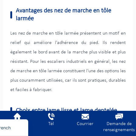
Avantages des nez de marche en tôle
larmée
Les nez de marche en tôle larmée présentent un motif en
relief qui améliore l'adhérence du pied. Ils rendent
également le bord avant de la marche plus visible et plus
résistant. Pour les escaliers industriels en général, les nez
de marche en tôle larmée constituent l'une des options les
plus couramment utilisées, car ils sont pratiques, durables
erman
et faciles à fabriquer.
ietnamese
rabic
Choix entre lame lisse et lame dentelée
nglish
Accueil
Tél
Courrier
Demande de
Les marches d'escalier en caillebotis lisses conviennent
rench
renseignements
aux environnements secs et relativement propres. Les