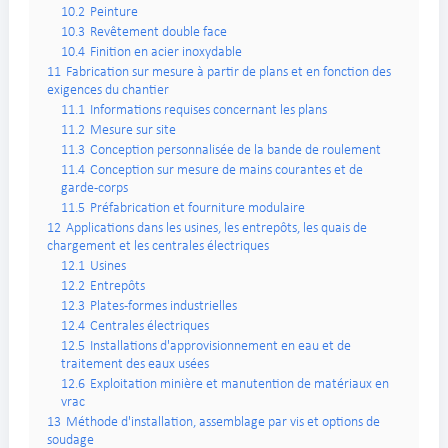
10.2
Peinture
10.3
Revêtement double face
10.4
Finition en acier inoxydable
11
Fabrication sur mesure à partir de plans et en fonction des
exigences du chantier
11.1
Informations requises concernant les plans
11.2
Mesure sur site
11.3
Conception personnalisée de la bande de roulement
11.4
Conception sur mesure de mains courantes et de
garde-corps
11.5
Préfabrication et fourniture modulaire
12
Applications dans les usines, les entrepôts, les quais de
chargement et les centrales électriques
12.1
Usines
12.2
Entrepôts
12.3
Plates-formes industrielles
12.4
Centrales électriques
12.5
Installations d'approvisionnement en eau et de
traitement des eaux usées
12.6
Exploitation minière et manutention de matériaux en
vrac
13
Méthode d'installation, assemblage par vis et options de
soudage