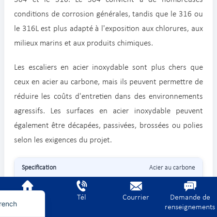
conditions de corrosion générales, tandis que le 316 ou
le 316L est plus adapté à l'exposition aux chlorures, aux
milieux marins et aux produits chimiques.
Les escaliers en acier inoxydable sont plus chers que
ceux en acier au carbone, mais ils peuvent permettre de
réduire les coûts d'entretien dans des environnements
agressifs. Les surfaces en acier inoxydable peuvent
également être décapées, passivées, brossées ou polies
erman
selon les exigences du projet.
ietnamese
Acier au carbone
rabic
nglish
Solide et économique
Accueil
Tél
Courrier
Demande de
rench
renseignements
Escaliers et plates-formes industriels d'intérieur