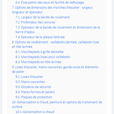
6.4
Évacuation des eaux et facilité de nettoyage
7
Options de dimensions des marches d'escalier : largeur,
longueur et épaisseur
7.1
Largeur de la bande de roulement
7.2
Profondeur des rainures
7.3
Épaisseur de la bande de roulement et dimensions de la
barre d'appui
7.4
Épaisseur de la plaque latérale
8
Options de revêtement : caillebotis dentelé, caillebotis lisse
et tôle larmée
8.1
Marchepieds à grille dentelée
8.2
Marchepieds lisses pour caillebotis
8.3
Marchepieds en tôle larmée
9
Lisses d'escalier, mains courantes, garde-corps et éléments
de palier
9.1
Lisses d'escalier
9.2
Mains courantes
9.3
Glissières de sécurité
9.4
Plates-formes et paliers
9.5
Plaques de protection
10
Galvanisation à chaud, peinture et options de traitement de
surface
10.1
Galvanisation à chaud