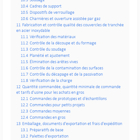
10.3
Soudage
10.4
Cadres de support
10.5
Dispositifs de verrouillage
10.6
Charnières et ouverture assistée par gaz
11
Fabrication et contrôle qualité des couvercles de tranchée
en acier inoxydable
11.1
Vérification des matériaux
11.2
Contrôle de la découpe et du formage
11.3
Contrôle du soudage
11.4
Planéité et ajustement
11.5
Élimination des arêtes vives
11.6
Contrôle de la contamination des surfaces
11.7
Contrôle du décapage et de la passivation
11.8
Vérification de la charge
12
Quantité commandée, quantité minimale de commande
et tarifs d'usine pour les achats en gros
12.1
Commandes de prototypes et d'échantillons
12.2
Commandes pour petits projets
12.3
Commandes moyennes
12.4
Commandes en gros
13
Emballage, documents d'exportation et frais d'expédition
13.1
Préparatifs de base
13.2
Palettes d'exportation