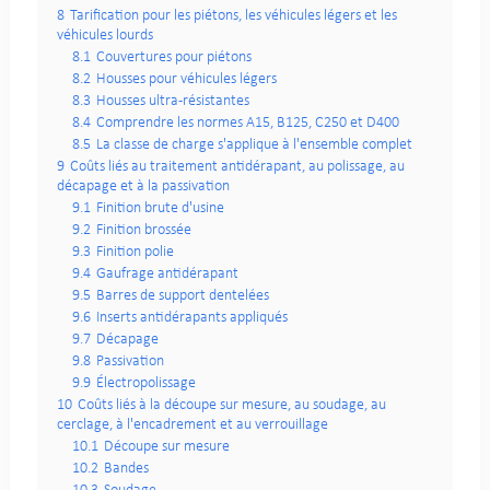
8
Tarification pour les piétons, les véhicules légers et les
véhicules lourds
8.1
Couvertures pour piétons
8.2
Housses pour véhicules légers
8.3
Housses ultra-résistantes
8.4
Comprendre les normes A15, B125, C250 et D400
8.5
La classe de charge s'applique à l'ensemble complet
9
Coûts liés au traitement antidérapant, au polissage, au
décapage et à la passivation
9.1
Finition brute d'usine
9.2
Finition brossée
9.3
Finition polie
9.4
Gaufrage antidérapant
9.5
Barres de support dentelées
9.6
Inserts antidérapants appliqués
9.7
Décapage
9.8
Passivation
9.9
Électropolissage
10
Coûts liés à la découpe sur mesure, au soudage, au
cerclage, à l'encadrement et au verrouillage
10.1
Découpe sur mesure
10.2
Bandes