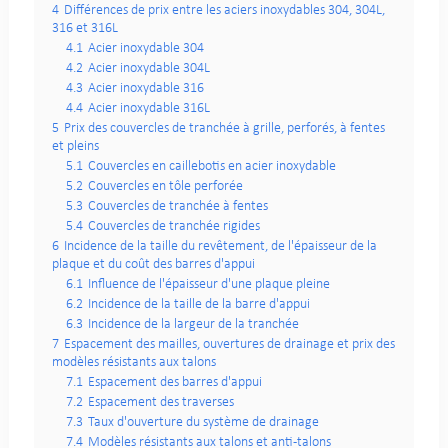
4
Différences de prix entre les aciers inoxydables 304, 304L,
316 et 316L
4.1
Acier inoxydable 304
4.2
Acier inoxydable 304L
4.3
Acier inoxydable 316
4.4
Acier inoxydable 316L
5
Prix des couvercles de tranchée à grille, perforés, à fentes
et pleins
5.1
Couvercles en caillebotis en acier inoxydable
5.2
Couvercles en tôle perforée
5.3
Couvercles de tranchée à fentes
5.4
Couvercles de tranchée rigides
6
Incidence de la taille du revêtement, de l'épaisseur de la
plaque et du coût des barres d'appui
6.1
Influence de l'épaisseur d'une plaque pleine
6.2
Incidence de la taille de la barre d'appui
6.3
Incidence de la largeur de la tranchée
7
Espacement des mailles, ouvertures de drainage et prix des
modèles résistants aux talons
7.1
Espacement des barres d'appui
7.2
Espacement des traverses
7.3
Taux d'ouverture du système de drainage
7.4
Modèles résistants aux talons et anti-talons