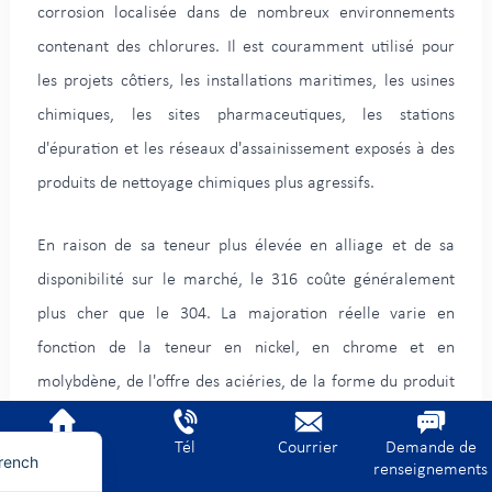
corrosion localisée dans de nombreux environnements
contenant des chlorures. Il est couramment utilisé pour
les projets côtiers, les installations maritimes, les usines
chimiques, les sites pharmaceutiques, les stations
d'épuration et les réseaux d'assainissement exposés à des
produits de nettoyage chimiques plus agressifs.
En raison de sa teneur plus élevée en alliage et de sa
disponibilité sur le marché, le 316 coûte généralement
plus cher que le 304. La majoration réelle varie en
erman
fonction de la teneur en nickel, en chrome et en
ietnamese
molybdène, de l'offre des aciéries, de la forme du produit
rabic
et de la quantité commandée.
nglish
Accueil
Tél
Courrier
Demande de
rench
renseignements
Acier inoxydable 316L