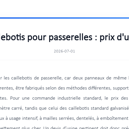
lebotis pour passerelles : prix d'
2026-07-01
pour les caillebotis de passerelle, car deux panneaux de mê
férentes, être fabriqués selon des méthodes différentes, support
entes. Pour une commande industrielle standard, le prix des
e carré, tandis que celui des caillebotis standard galvanis
 à usage intensif, à mailles serrées, dentelés, à emboîtement 
ttement plus cher. Un devis d’usine pertinent doit donc préc