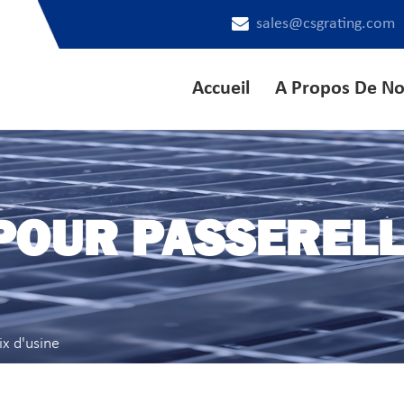
sales@csgrating.com
Accueil
A Propos De N
POUR PASSERELLE
ix d'usine