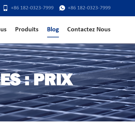
+86 182-0323-7999
+86 182-0323-7999
ous
Produits
Blog
Contactez Nous
S : PRIX