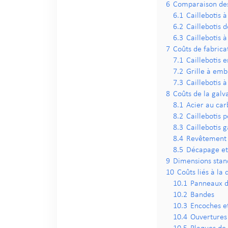
6
Comparaison des p
6.1
Caillebotis 
6.2
Caillebotis 
6.3
Caillebotis à
7
Coûts de fabrica
7.1
Caillebotis 
7.2
Grille à em
7.3
Caillebotis à
8
Coûts de la galv
8.1
Acier au car
8.2
Caillebotis p
8.3
Caillebotis 
8.4
Revêtement 
8.5
Décapage et 
9
Dimensions stand
10
Coûts liés à la
10.1
Panneaux 
10.2
Bandes
10.3
Encoches et
10.4
Ouvertures