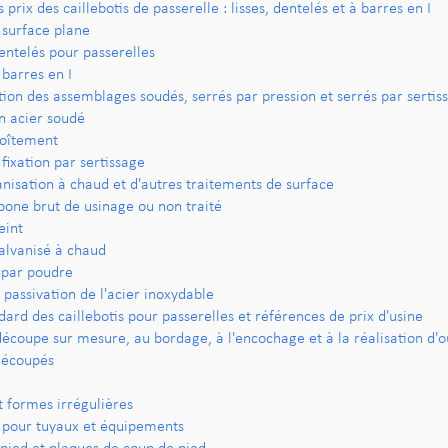
rix des caillebotis de passerelle : lisses, dentelés et à barres en I
à surface plane
dentelés pour passerelles
 barres en I
tion des assemblages soudés, serrés par pression et serrés par sertis
en acier soudé
boîtement
 fixation par sertissage
anisation à chaud et d'autres traitements de surface
bone brut de usinage ou non traité
eint
galvanisé à chaud
par poudre
passivation de l'acier inoxydable
ard des caillebotis pour passerelles et références de prix d'usine
 découpe sur mesure, au bordage, à l'encochage et à la réalisation d'
découpés
 formes irrégulières
 pour tuyaux et équipements