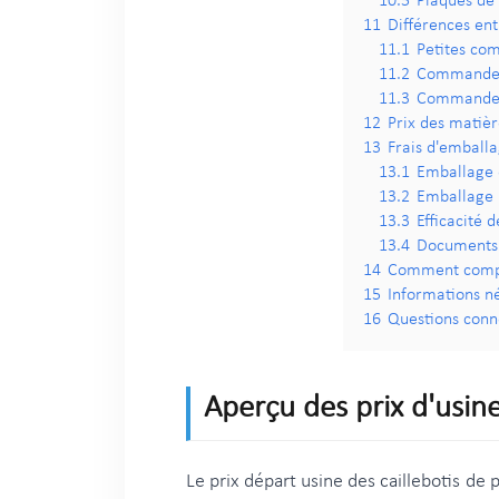
10.5
Plaques de 
11
Différences ent
11.1
Petites c
11.2
Commandes 
11.3
Commandes 
12
Prix des matièr
13
Frais d'emballa
13.1
Emballage 
13.2
Emballage p
13.3
Efficacité 
13.4
Documents 
14
Comment compare
15
Informations né
16
Questions conne
Aperçu des prix d'usine
Le prix départ usine des caillebotis de