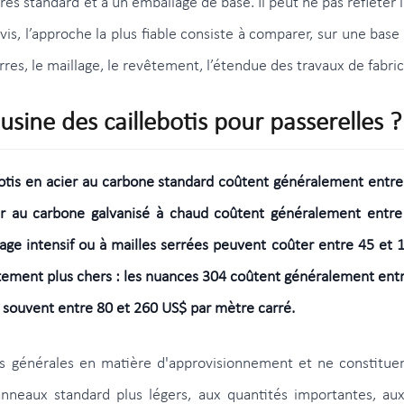
es standard et à un emballage de base. Il peut ne pas refléter 
evis, l’approche la plus fiable consiste à comparer, sur une bas
rres, le maillage, le revêtement, l’étendue des travaux de fabrica
 usine des caillebotis pour passerelles ?
lebotis en acier au carbone standard coûtent généralement ent
cier au carbone galvanisé à chaud coûtent généralement entr
age intensif ou à mailles serrées peuvent coûter entre 45 et
ettement plus chers : les nuances 304 coûtent généralement entr
 souvent entre 80 et 260 US$ par mètre carré.
ons générales en matière d'approvisionnement et ne constituen
nneaux standard plus légers, aux quantités importantes, aux