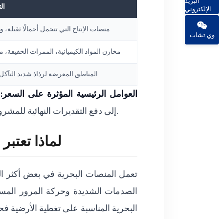
البريد
ال
الإلكتروني
منصات الإنتاج التي تتحمل أحمالًا ثقيلة، 
وي تشات
مخازن المواد الكيميائية، الممرات الخفيفة، 
المناطق المعرضة لرذاذ شديد التآكل،
العوامل الرئيسية المؤثرة على السعر:
س
للانزلاق، والشهادات البحرية المحددة (مثل ABS أو NORSOK) إلى دفع التقديرات النهائية للمشروع نحو الحد الأعلى من هذه الفئات السعرية.
لماذا تعتبر
تعمل المنصات البحرية في بعض أكثر الب
الصدمات الشديدة وحركة المرور المست
البحرية المناسبة على تغطية الأرضية فح