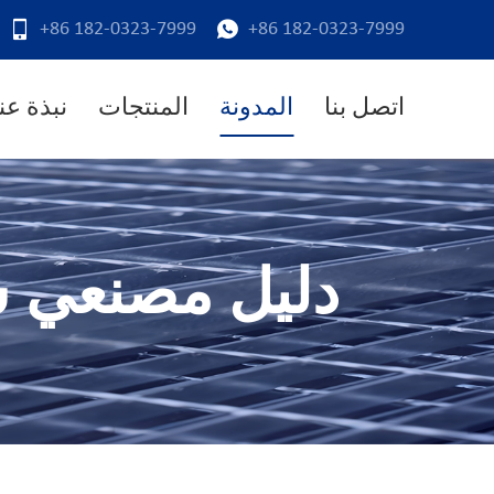
+86 182-0323-7999
+86 182-0323-7999
اتصل بنا
المدونة
المنتجات
نبذة عنا
دليل مصنعي ش