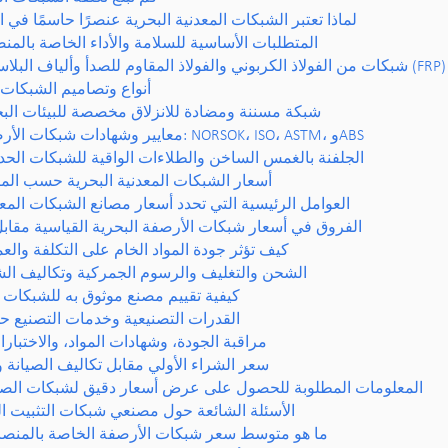
لماذا تعتبر الشبكات المعدنية البحرية عنصرًا حاسمًا في 
المتطلبات الأساسية للسلامة والأداء الخاصة بالمن
أنواع وتصاميم الشبكات 
شبكة مسننة ومضادة للانزلاق مخصصة للبيئات البح
معايير وشهادات شبكات الأرصفة البحرية: NORSOK، ISO، ASTM، وABS
الجلفنة بالغمس الساخن والطلاءات الواقية للشبكات الحدي
أسعار الشبكات المعدنية البحرية حسب الم
العوامل الرئيسية التي تحدد أسعار مصانع الشبكات المعد
الفروق في أسعار شبكات الأرصفة البحرية القياسية مقا
كيف تؤثر جودة المواد الخام على التكلفة والع
الشحن والتغليف والرسوم الجمركية وتكاليف الش
كيفية تقييم مصنع موثوق به للشبكات ا
القدرات التصنيعية وخدمات التصنيع
مراقبة الجودة، وشهادات المواد، والاختبار
سعر الشراء الأولي مقابل تكاليف الصيانة و
المعلومات المطلوبة للحصول على عرض أسعار دقيق لشبكات الص
الأسئلة الشائعة حول مصنعي شبكات التثبيت ال
ما هو متوسط سعر شبكات الأرصفة الخاصة بالمنصا