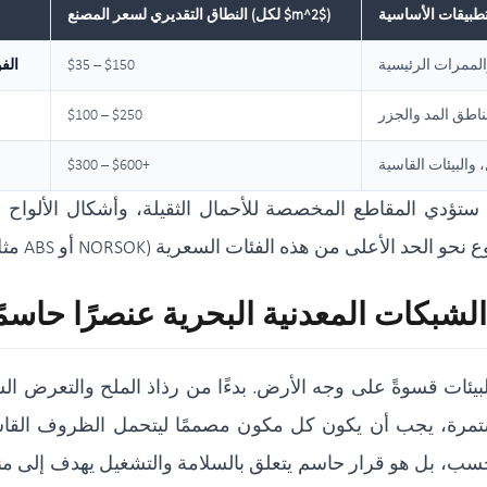
تطبيقات الأساسية
النطاق التقديري لسعر المصنع (لكل $m^2$)
والممرات الرئيسية
$35 – $150
الف
مناطق المد والجزر
$100 – $250
 والبيئات القاسية
$300 – $600+
تؤدي المقاطع المخصصة للأحمال الثقيلة، وأشكال الألواح 
 الشبكات المعدنية البحرية عنصرًا حاسم
يئات قسوةً على وجه الأرض. بدءًا من رذاذ الملح والتعرض الش
مرة، يجب أن يكون كل مكون مصممًا ليتحمل الظروف القاسي
سب، بل هو قرار حاسم يتعلق بالسلامة والتشغيل يهدف إلى منع 