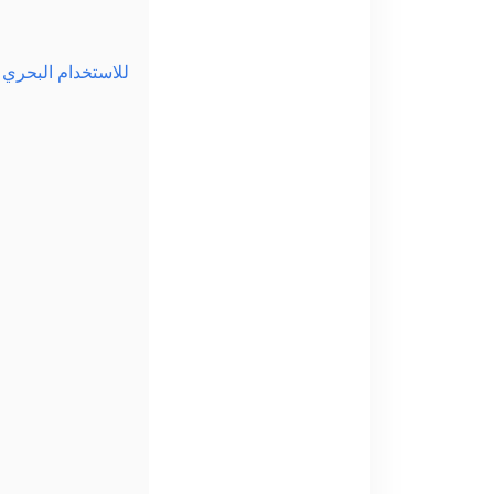
شبكات من الفولاذ الكربوني والفولاذ المقاوم للصدأ وألياف البلاستيك المقواة (FRP) للاستخدام البحري