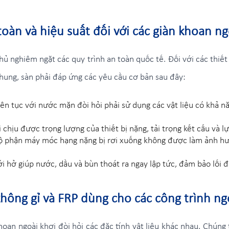
toàn và hiệu suất đối với các giàn khoan ng
hủ nghiêm ngặt các quy trình an toàn quốc tế. Đối với các thiết
 chung, sàn phải đáp ứng các yêu cầu cơ bản sau đây:
iên tục với nước mặn đòi hỏi phải sử dụng các vật liệu có khả 
 chịu được trọng lượng của thiết bị nặng, tải trọng kết cấu và 
ộ phận máy móc hạng nặng bị rơi xuống không được làm ảnh hưở
ới hở giúp nước, dầu và bùn thoát ra ngay lập tức, đảm bảo lối đ
hông gỉ và FRP dùng cho các công trình ng
an ngoài khơi đòi hỏi các đặc tính vật liệu khác nhau. Chúng t