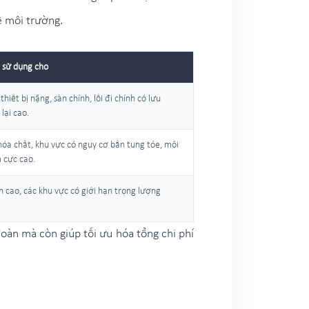
ề môi trường.
 sử dụng cho
hiết bị nặng, sàn chính, lối đi chính có lưu
lại cao.
hóa chất, khu vực có nguy cơ bắn tung tóe, môi
 cực cao.
rên cao, các khu vực có giới hạn trọng lượng
oàn mà còn giúp tối ưu hóa tổng chi phí