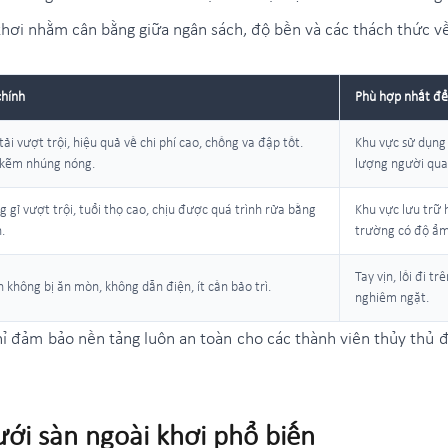
khơi nhằm cân bằng giữa ngân sách, độ bền và các thách thức v
chính
Phù hợp nhất để
ải vượt trội, hiệu quả về chi phí cao, chống va đập tốt.
Khu vực sử dụng t
 kẽm nhúng nóng.
lượng người qua 
 gỉ vượt trội, tuổi thọ cao, chịu được quá trình rửa bằng
Khu vực lưu trữ 
.
trường có độ ẩm
Tay vịn, lối đi t
 không bị ăn mòn, không dẫn điện, ít cần bảo trì.
nghiêm ngặt.
hỉ đảm bảo nền tảng luôn an toàn cho các thành viên thủy thủ đ
lưới sàn ngoài khơi phổ biến