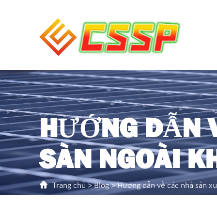
HƯỚNG DẪN V
SÀN NGOÀI KH
Trang chủ
>
Blog
> Hướng dẫn về các nhà sản xuấ