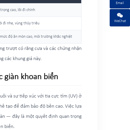
Email
trọng cao, lối đi chính
WeChat
i đi nhẹ, vùng thủy triều
 mức độ ăn mòn cao, môi trường khắc nghiệt
ống trượt có răng cưa và các chứng nhận
g các khung giá này.
ác giàn khoan biển
ối và sự tiếp xúc với tia cực tím (UV) ở
chế tạo để đảm bảo độ bền cao. Việc lựa
 sàn — đây là một quyết định quan trọng
ên biển.