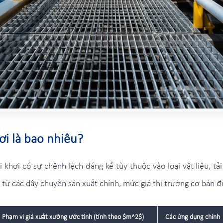
ơi là bao nhiêu?
 khơi có sự chênh lệch đáng kể tùy thuộc vào loại vật liệu, tải
p từ các dây chuyền sản xuất chính, mức giá thị trường cơ bản 
Phạm vi giá xuất xưởng ước tính (tính theo $m^2$)
Các ứng dụng chính