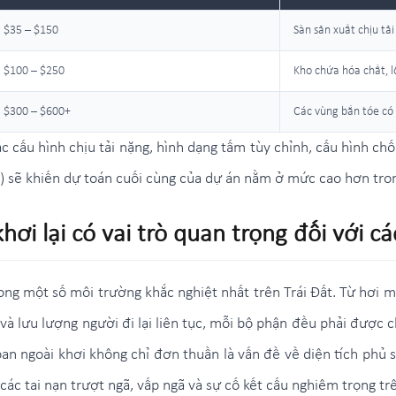
$35 – $150
Sàn sản xuất chịu tải 
$100 – $250
Kho chứa hóa chất, lố
$300 – $600+
Các vùng bắn tóe có
c cấu hình chịu tải nặng, hình dạng tấm tùy chỉnh, cấu hình ch
 sẽ khiến dự toán cuối cùng của dự án nằm ở mức cao hơn tron
khơi lại có vai trò quan trọng đối với c
ng một số môi trường khắc nghiệt nhất trên Trái Đất. Từ hơi mu
 lưu lượng người đi lại liên tục, mỗi bộ phận đều phải được 
oan ngoài khơi không chỉ đơn thuần là vấn đề về diện tích phủ
các tai nạn trượt ngã, vấp ngã và sự cố kết cấu nghiêm trọng tr