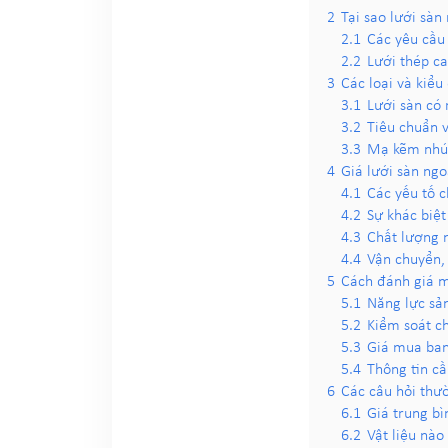
2
Tại sao lưới sàn
2.1
Các yêu cầu 
2.2
Lưới thép ca
3
Các loại và kiểu
3.1
Lưới sàn có
3.2
Tiêu chuẩn 
3.3
Mạ kẽm nhún
4
Giá lưới sàn ngo
4.1
Các yếu tố c
4.2
Sự khác biệt
4.3
Chất lượng n
4.4
Vận chuyển,
5
Cách đánh giá mộ
5.1
Năng lực sản
5.2
Kiểm soát c
5.3
Giá mua ban 
5.4
Thông tin cầ
6
Các câu hỏi thườ
6.1
Giá trung bì
6.2
Vật liệu nào