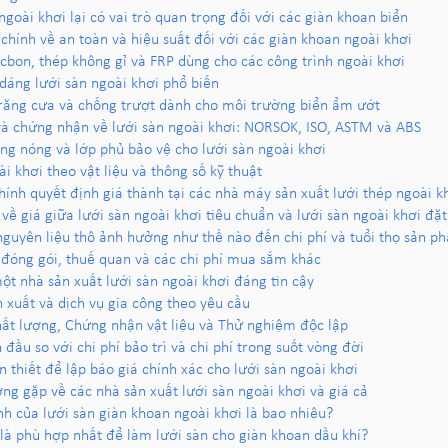
 ngoài khơi lại có vai trò quan trọng đối với các giàn khoan biển
chính về an toàn và hiệu suất đối với các giàn khoan ngoài khơi
cbon, thép không gỉ và FRP dùng cho các công trình ngoài khơi
 dáng lưới sàn ngoài khơi phổ biến
 răng cưa và chống trượt dành cho môi trường biển ẩm ướt
và chứng nhận về lưới sàn ngoài khơi: NORSOK, ISO, ASTM và ABS
g nóng và lớp phủ bảo vệ cho lưới sàn ngoài khơi
ài khơi theo vật liệu và thông số kỹ thuật
hính quyết định giá thành tại các nhà máy sản xuất lưới thép ngoài k
 về giá giữa lưới sàn ngoài khơi tiêu chuẩn và lưới sàn ngoài khơi đặ
guyên liệu thô ảnh hưởng như thế nào đến chi phí và tuổi thọ sản p
 đóng gói, thuế quan và các chi phí mua sắm khác
t nhà sản xuất lưới sàn ngoài khơi đáng tin cậy
 xuất và dịch vụ gia công theo yêu cầu
hất lượng, Chứng nhận vật liệu và Thử nghiệm độc lập
đầu so với chi phí bảo trì và chi phí trong suốt vòng đời
n thiết để lập báo giá chính xác cho lưới sàn ngoài khơi
ng gặp về các nhà sản xuất lưới sàn ngoài khơi và giá cả
nh của lưới sàn giàn khoan ngoài khơi là bao nhiêu?
 là phù hợp nhất để làm lưới sàn cho giàn khoan dầu khí?