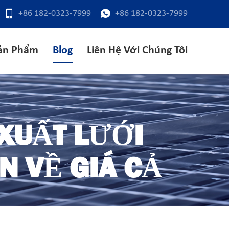
+86 182-0323-7999
+86 182-0323-7999
ản Phẩm
Blog
Liên Hệ Với Chúng Tôi
XUẤT LƯỚI
N VỀ GIÁ CẢ