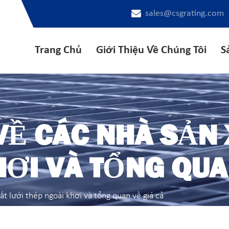
sales@csgrating.com
Trang Chủ
Giới Thiệu Về Chúng Tôi
S
Ề CÁC NHÀ SẢN 
ƠI VÀ TỔNG QUA
t lưới thép ngoài khơi và tổng quan về giá cả