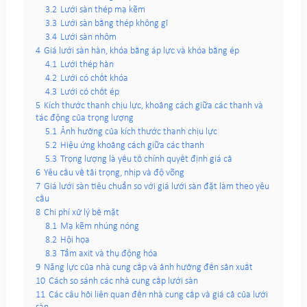
3.2
Lưới sàn thép mạ kẽm
3.3
Lưới sàn bằng thép không gỉ
3.4
Lưới sàn nhôm
4
Giá lưới sàn hàn, khóa bằng áp lực và khóa bằng ép
4.1
Lưới thép hàn
4.2
Lưới có chốt khóa
4.3
Lưới có chốt ép
5
Kích thước thanh chịu lực, khoảng cách giữa các thanh và
tác động của trọng lượng
5.1
Ảnh hưởng của kích thước thanh chịu lực
5.2
Hiệu ứng khoảng cách giữa các thanh
5.3
Trọng lượng là yếu tố chính quyết định giá cả
6
Yêu cầu về tải trọng, nhịp và độ võng
7
Giá lưới sàn tiêu chuẩn so với giá lưới sàn đặt làm theo yêu
cầu
8
Chi phí xử lý bề mặt
8.1
Mạ kẽm nhúng nóng
8.2
Hội họa
8.3
Tẩm axit và thụ động hóa
9
Năng lực của nhà cung cấp và ảnh hưởng đến sản xuất
10
Cách so sánh các nhà cung cấp lưới sàn
11
Các câu hỏi liên quan đến nhà cung cấp và giá cả của lưới