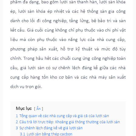
phẩm đa dạng, bao gồm lưới sàn thanh hàn, lưới sàn khóa
ép, lưới sàn khóa ép nhiệt và các hệ thống sàn gia công
dành cho lối đi công nghiệp, tầng lửng, bệ bảo trì và sàn
kết cấu. Giá cuối cùng không chỉ phụ thuộc vào chi phí vật
liệu mà còn phụ thuộc vào năng lực của nhà cung cấp,
phương pháp sản xuất, hỗ trợ kỹ thuật và mức độ tùy
chỉnh. Trong hầu hết các chuỗi cung ứng công nghiệp toàn
cầu, giá lưới sàn có sự chênh lệch đáng kể giữa các nhà
cung cấp hàng tồn kho cơ bản và các nhà máy sản xuất
dịch vụ trọn gói.
Mục lục
Ẩn
1
Tổng quan về các nhà cung cấp và giá cả của lưới sàn
2
Câu trả lời trực tiếp: Khoảng giá thông thường của lưới sàn
3
Sự chênh lệch đáng kể về giá lưới sàn
3.1
Lưới sàn bằng thép cacbon