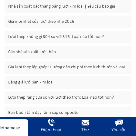
Nhà sản xuất bậc thang bằng lưới kim loại | Yêu cầu báo giá
Giá mới nhất của lưới thép nhẹ 2026
Lưới thép không gỉ 304 so với 316: Loại nào tốt hơn?
Các nhà sản xuất lưới thép
Giá lưới thép lắp ghép: Hướng dẫn chi phí theo kích thước và loại
Bảng giá lưới sàn kim loại
rench
erman
Lưới thép răng cưa so với lưới thép trơn: Loại nào tốt hơn?
rabic
Bán buôn tấm đậy rãnh cáp composite
nglish
ietnamese
Giá lưới thép mạ kẽm nhúng nóng
Trang chủ
Điện thoại
Thư
Yêu cầu