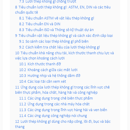
7.3
Lưới thép không gỉ chống trượt
8
Tiêu chuẩn lưới thép không gỉ: ASTM, EN, DIN và các tiêu
chuẩn quốc tế
8.1
Tiêu chuẩn ASTM về vật liệu thép không gỉ
8.2
Tiêu chuẩn EN và DIN
8.3
Tiêu chuẩn ISO và Thông số kỹ thuật dự án
9
Tiêu chuẩn vật liệu thép không gỉ và cách xác định cấp loại
9.1
So sánh các loại thép không gỉ phổ biến
9.2
Cách kiểm tra chất liệu của lưới thép không gỉ
10
Tiêu chuẩn khả năng chịu tải, kích thước thanh chịu lực và
việc lựa chọn khoảng cách lưới
10.1
Kích thước thanh đỡ
10.2
Khoảng cách giữa các mắt lưới
10.3
Hướng nhịp và hệ thống dầm đỡ
10.4
Các loại tải cần xem xét
11
Ứng dụng của lưới thép không gỉ trong các lĩnh vực chế
biến thực phẩm, hóa chất, hàng hải và công nghiệp
11.1
Các ứng dụng trong chế biến thực phẩm
11.2
Ứng dụng trong các nhà máy hóa chất
11.3
Các ứng dụng trong lĩnh vực hàng hải và ven biển
11.4
Các ứng dụng công nghiệp nói chung
12
Lưới thép không gỉ dùng cho nắp cống, lối đi, bục và bậc
thang