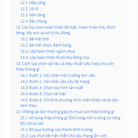
12.1
Nắp cống
12.2
Lối đi
12.3
Nền tảng
12.4
Bậc thang
13
Các tùy chọn hoàn thiện bề mặt: Hoàn thiện thô, đánh
bóng, tẩy axit và xử lý thụ động
13.1
Bề mặt thô
13.2
Bề mặt được đánh bóng
13.3
Lớp hoàn thiện ngâm chua
13.4
Lớp hoàn thiện được thụ động hóa
14
Cách lựa chọn vật liệu và tiêu chuẩn phù hợp cho lưới
thép không gỉ
14.1
Bước 1: Xác nhận môi trường làm việc
14.2
Bước 2: Xác nhận yêu cầu tải trọng
14.3
Bước 3: Chọn loại hình sản xuất
14.4
Bước 4: Chọn bề mặt
14.5
Bước 5: Chỉ định phương thức hoàn thiện và tài liệu
kèm theo
15
Những sai lầm thường gặp khi mua lưới thép không gỉ
15.1
Sử dụng thép không gỉ 304 trong môi trường có nồng
độ clorua cao
15.2
Bỏ qua hướng của thanh định hướng
15.3
Lựa chọn bề mặt nhẵn cho cầu thang ẩm ướt